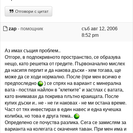
Отговори с цитат
zap
- помощник
съб авг 12, 2006
8:52 pm
Аз имах същия проблем..
Отгоре, в подпокривното пространство, се образува
нещо, като решетка от гредите. Първоначално мислех
да насипя перлит и да накова дъски - хем тогава, ще
може да се ходи нормално. После (при мен всичко е
предпоследно
) се спрях на вариант с минерална
вата - постлах найлон в "клетките" и застлах с ватата,
като внимавах да покрива плътно краищата. После
купих дъски и.. не - не ги наковах - не ми остана време.
Част от тях инвестирах в един навес и една кучешка
колибка, но това е друга тема..
Определено се почуства разлика. Сега се замислям за
варианта на колегата с окачения таван. При мен има и