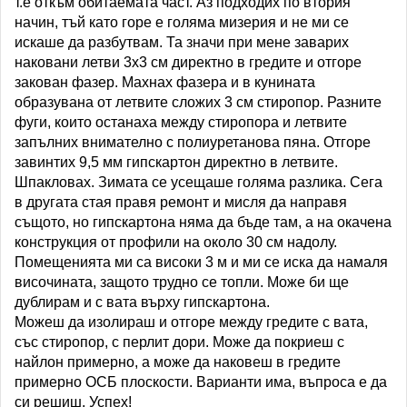
т.е откъм обитаемата част. Аз подходих по втория
начин, тъй като горе е голяма мизерия и не ми се
искаше да разбутвам. Та значи при мене заварих
наковани летви 3х3 см директно в гредите и отгоре
закован фазер. Махнах фазера и в кунината
образувана от летвите сложих 3 см стиропор. Разните
фуги, които останаха между стиропора и летвите
запълних внимателно с полиуретанова пяна. Отгоре
завинтих 9,5 мм гипскартон директно в летвите.
Шпакловах. Зимата се усещаше голяма разлика. Сега
в другата стая правя ремонт и мисля да направя
същото, но гипскартона няма да бъде там, а на окачена
конструкция от профили на около 30 см надолу.
Помещенията ми са високи 3 м и ми се иска да намаля
височината, защото трудно се топли. Може би ще
дублирам и с вата върху гипскартона.
Можеш да изолираш и отгоре между гредите с вата,
със стиропор, с перлит дори. Може да покриеш с
найлон примерно, а може да наковеш в гредите
примерно ОСБ плоскости. Варианти има, въпроса е да
си решиш. Успех!