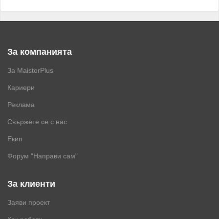
За компанията
За MaistorPlus
Кариери
Реклама
Свържете се с нас
Екип
Форум "Направи сам"
За клиенти
Заяви проект