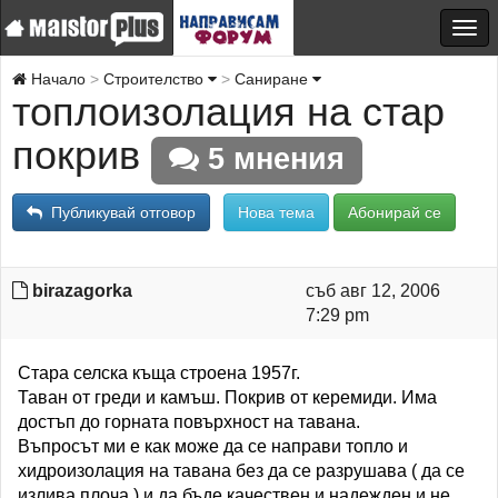
Начало
Строителство
Саниране
топлоизолация на стар
покрив
5 мнения
Публикувай отговор
Нова тема
Абонирай се
birazagorka
съб авг 12, 2006
7:29 pm
Стара селска къща строена 1957г.
Таван от греди и камъш. Покрив от керемиди. Има
достъп до горната повърхност на тавана.
Въпросът ми е как може да се направи топло и
хидроизолация на тавана без да се разрушава ( да се
излива плоча ) и да бъде качествен и надежден и не