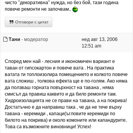
чисто "декоративна" нужда, но без бой, тази година
повече ремонти не започвам..
Отговори с цитат
Тани
- модератор
нед авг 13, 2006
12:51 am
Според мен най - лесния и икономичен вариант е
таван от гипсокартон и повече вата . На практика
ватата ти топлоизолира помещението и колкото повече
вата сложиш , толкова ефекта ще е по-голям. Ако няма
да ползваш горната повърхност на тавана , няма
смисъл да правиш каквито и да било ремонти там.
Хидроизолацията не се прави на тавана, а на покрива!
Достатъчно е да направиш така , че да не тече върху
тавана - керемиди , капаци(ъгловите керемиди по
билото на покрива) и около комоните или капандурите.
Това са възможните виновници! Успех!