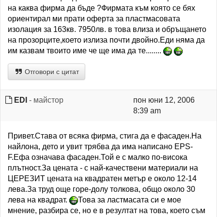
на каква фирма да бъде ?Фирмата към която се бях
ориентирал ми прати оферта за пластмасовата
изолация за 163кв. 7950лв. в това влиза и обръщането
на прозорците,което излиза почти двойно.Еди няма да
им казвам твоито име че ще има да те........
Отговори с цитат
EDI
- майстор
пон юни 12, 2006
8:39 am
Привет.Става от всяка фирма, стига да е фасаден.На
найлона, дето и увит трябва да има написано EPS-
F.Ефа означава фасаден.Той е с малко по-висока
плътност.За цената - с най-качествени материали на
ЦЕРЕЗИТ цената на квадратен метър е около 12-14
лева.За труд още горе-долу толкова, общо около 30
лева на квадрат.
Това за ластмасата си е мое
мнение, разбира се, но е в резултат на това, което съм