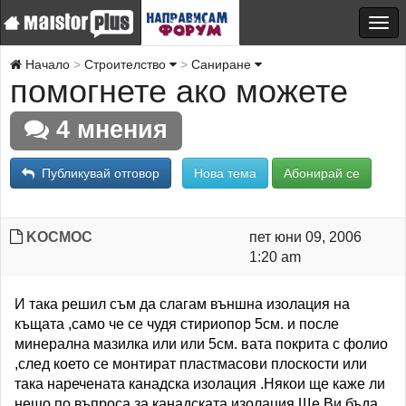
Начало
Строителство
Саниране
помогнете ако можете
4 мнения
Публикувай отговор
Нова тема
Абонирай се
KOCMOC
пет юни 09, 2006
1:20 am
И така решил съм да слагам външна изолация на
къщата ,само че се чудя стириопор 5см. и после
минерална мазилка или или 5см. вата покрита с фолио
,след което се монтират пластмасови плоскости или
така наречената канадска изолация .Някои ще каже ли
нещо по въпроса за канадската изолация.Ще Ви бъда