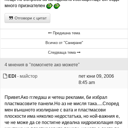
много признателен
Отговори с цитат
Предишна тема
Всичко от "Саниране"
Следваща тема
4 мнения в "помогнете ако можете"
EDI
- майстор
пет юни 09, 2006
8:45 am
Привет.Ако ггледаш и четеш реклами, би избрал
пластмасовите панели.Но аз не мисля така.....Според
мен външното изолиране с вата и пластмасови
плоскости има няколко недостатъка, но ной-важния е,
че не може да се постигне идеална хидроизолация при