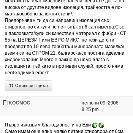
монтажа на пластмасовите панели, цената е доста по-
висока от другите видове изолация, трайността е по-
малка/особено за южни стени/.
Препоръчвам ти да си направиш изолация със
стиропор, но си купи не по-тънък от 6 сантиметра.Със
шпакловката/купи си качествен материал с фибри - СТ
85 на ЦЕРЕЗИТ или ЕВРО МИКС, не тези дето ги
продават по 10 лева торбата/и минералната мазилка/
вземи си на СТРОМ 21, българска/се постига идеална
хидроизолация.Много е важно да няма влага в
изолацията, тъй като в противен случай, просто няма
необходимия ефект.
Отговори с цитат
KOCMOC
пет юни 09, 2006
8:25 pm
Първо изказвам благодарности на Еди
Само имам още едно малко питане стиропора от 6см.