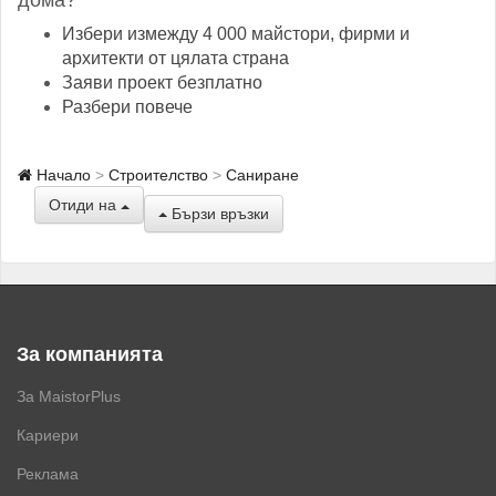
дома?
Избери измежду 4 000 майстори, фирми и
архитекти от цялата страна
Заяви проект безплатно
Разбери повече
Начало
Строителство
Саниране
Отиди на
Бързи връзки
За компанията
За MaistorPlus
Кариери
Реклама