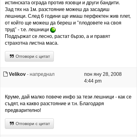
истинската ограда против язовци и други бандити.
Зад тях на 1м. разстояние можеш да засадиш
лешници. След 6 години ще имаш перфектен жив плет,
от който ще можеш да береш и "плодовете на своя
труд" - т.е. лешници
Поддържат се лесно, растат бързо, а и правят
страхотна листна маса.
Отговори с цитат
Velikov
- напреднал
пон яну 28, 2008
4:44 pm
Круме, дай малко повече инфо за тези лешници - как се
съдят, на какво разстояние и т.н. Благодаря
предварително!
Отговори с цитат