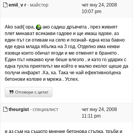
emil_v r
- майстор
чет яну 24, 2008
10:07 pm
Ako sadi[ opa,
ако садиш дръвчета , през живият
плет минават всекакви гадове и ще имаш ядове. аз
един път си отивам на село и познай- една коза бавно
яде една млада ябълка на 3 год. Отделно има некви
язовци които обичат ягоди и ме отменят в брането .
Един път някакво куче беше влезло , и като го ударих с
една тухла приятелът ми който е малко еколог щеше да
получи инфаркт .Ха, ха. Така че най ефективно/цена
бетонови колове и мрежа . Успех.
Отговори с цитат
theurgist
- специалист
чет яну 24, 2008
11:11 pm
и аз съм на същото мнение бетонова стъпка, тръби и