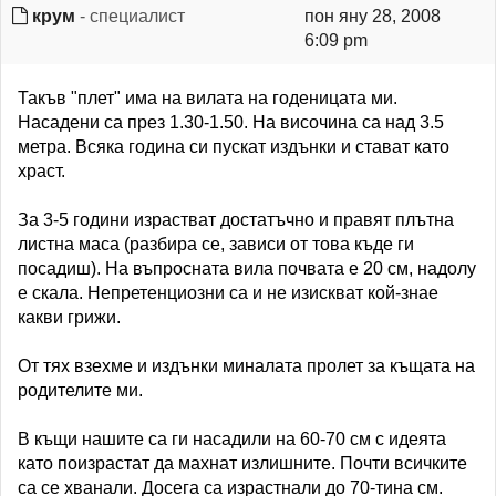
крум
- специалист
пон яну 28, 2008
6:09 pm
Такъв "плет" има на вилата на годеницата ми.
Насадени са през 1.30-1.50. На височина са над 3.5
метра. Всяка година си пускат издънки и стават като
храст.
За 3-5 години израстват достатъчно и правят плътна
листна маса (разбира се, зависи от това къде ги
посадиш). На въпросната вила почвата е 20 см, надолу
е скала. Непретенциозни са и не изискват кой-знае
какви грижи.
От тях взехме и издънки миналата пролет за къщата на
родителите ми.
В къщи нашите са ги насадили на 60-70 см с идеята
като поизрастат да махнат излишните. Почти всичките
са се хванали. Досега са израстнали до 70-тина см.