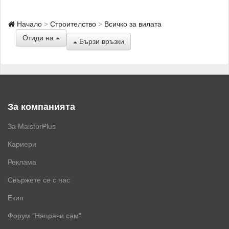
Начало
Строителство
Всичко за вилата
Отиди на
Бързи връзки
За компанията
За MaistorPlus
Кариери
Реклама
Свържете се с нас
Екип
Форум "Направи сам"