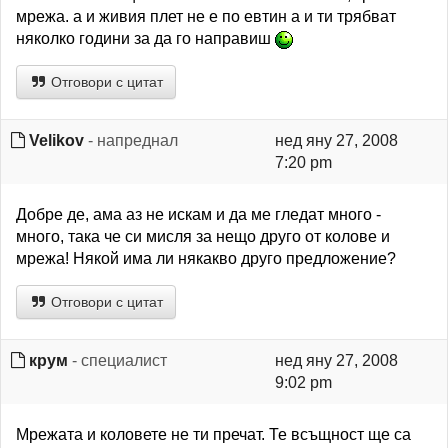
мрежа. а и живия плет не е по евтин а и ти трябват
няколко години за да го направиш
Отговори с цитат
Velikov
- напреднал
нед яну 27, 2008
7:20 pm
Добре де, ама аз не искам и да ме гледат много -
много, така че си мисля за нещо друго от колове и
мрежа! Някой има ли някакво друго предложение?
Отговори с цитат
крум
- специалист
нед яну 27, 2008
9:02 pm
Мрежата и коловете не ти пречат. Те всъщност ще са