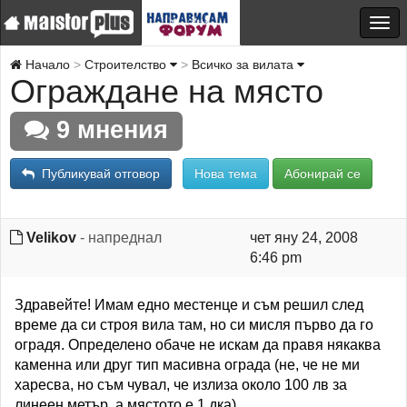
Начало
Строителство
Всичко за вилата
Ограждане на място
9 мнения
Публикувай отговор
Нова тема
Абонирай се
Velikov
- напреднал
чет яну 24, 2008
6:46 pm
Здравейте! Имам едно местенце и съм решил след
време да си строя вила там, но си мисля първо да го
оградя. Определено обаче не искам да правя някаква
каменна или друг тип масивна ограда (не, че не ми
харесва, но съм чувал, че излиза около 100 лв за
линеен метър, а мястото е 1 дка).