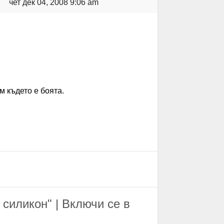
чет дек 04, 2008 9:06 am
м където е боята.
 силикон" | Включи се в