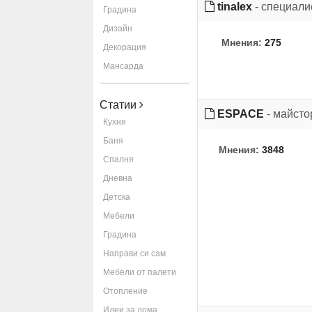
tinalex
- специали
Градина
Дизайн
Мнения:
275
Декорация
Мансарда
Статии
ESPACE
- майсто
Кухня
Баня
Мнения:
3848
Спалня
Дневна
Детска
Мебели
Градина
Направи си сам
Мебели от палети
Отопление
Идеи за дома