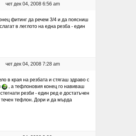
чет дек 04, 2008 6:56 am
онец фитинг да речем 3/4 и да поясниш
слагат в леглото на една резба - един
чет дек 04, 2008 7:28 am
о в края на резбата и стягаш здраво с
м
, а тефлоновия конец го навиваш
стегнати резби - един ред е достатъчен
 течен тефлон. Дори и да мърда