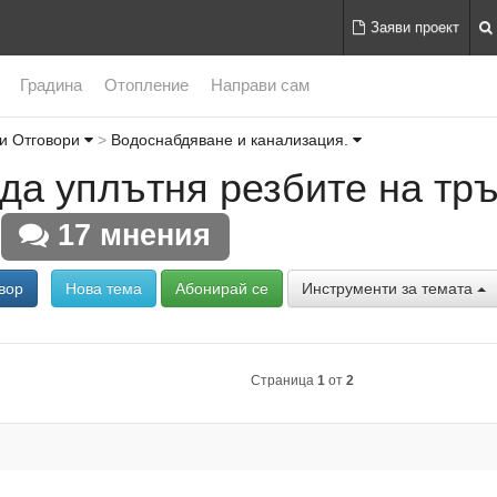
Заяви проект
Градина
Отопление
Направи сам
и Отговори
Водоснабдяване и канализация.
да уплътня резбите на тр
17 мнения
вор
Нова тема
Абонирай се
Инструменти за темата
Страница
1
от
2