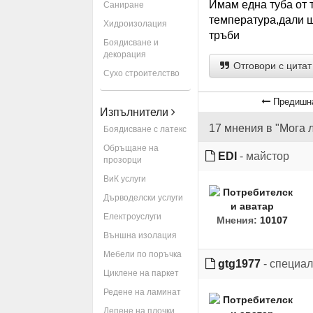
Имам една туба от 
Саниране
температура,дали щ
Хидроизолация
тръби
Боядисване и
декорация
Отговори с цитат
Сухо строителство
Предишн
Изпълнители
17 мнения в "Мога 
Боядисване с латекс
Обръщане на
EDI
- майстор
прозорци
ВиК услуги
Дърводелски услуги
Електроуслуги
Мнения:
10107
Външна изолация
Мебели по поръчка
gtg1977
- специал
Циклене на паркет
Редене на ламинат
Лепене на плочки