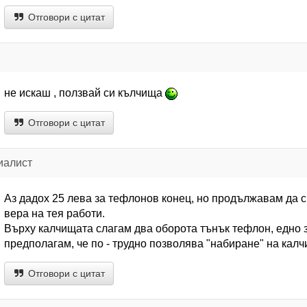
Отговори с цитат
не искаш , ползвай си кълчища
Отговори с цитат
иалист
Аз дадох 25 лева за тефлонов конец, но продължавам да 
вера на тея работи.
Върху калчищата слагам два оборота тънък тефлон, едно за
предполагам, че по - трудно позволява "набиране" на кал
Отговори с цитат