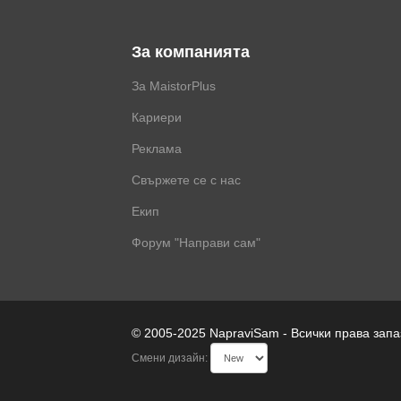
За компанията
За MaistorPlus
Кариери
Реклама
Свържете се с нас
Екип
Форум "Направи сам"
© 2005-2025 NapraviSam - Всички права зап
Смени дизайн: