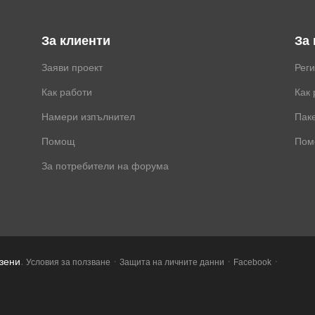
За клиенти
За
Заяви проект
Рег
Как работи
Как 
Намери изпълнител
Паке
Помощ
Пом
За потребители на форума
.
·
·
·
азени
Условия за ползване
Защита на личните данни
Facebook