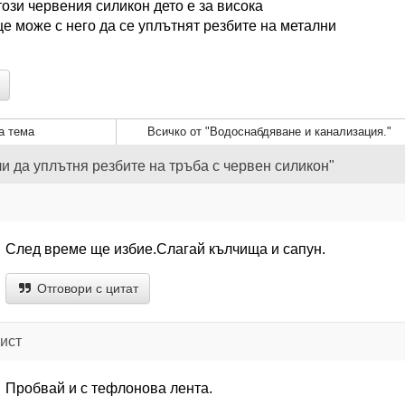
този червения силикон дето е за висока
е може с него да се уплътнят резбите на метални
а тема
Всичко от "Водоснабдяване и канализация."
ли да уплътня резбите на тръба с червен силикон"
След време ще избие.Слагай кълчища и сапун.
Отговори с цитат
ист
Пробвай и с тефлонова лента.