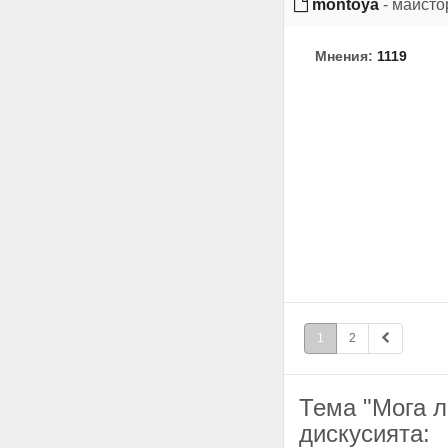
montoya
- майсто
Мнения:
1119
1
2
Тема "Мога л
дискусията: