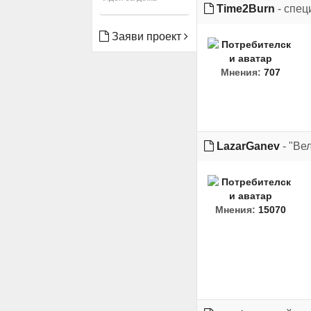
Time2Burn
- спец
Заяви проект
Мнения:
707
LazarGanev
- "Ве
Мнения:
15070