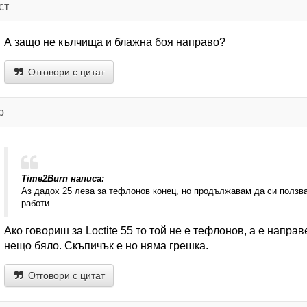
ст
А защо не кълчища и блажна боя направо?
Отговори с цитат
р
Time2Burn написа:
Аз дадох 25 лева за тефлонов конец, но продължавам да си ползв
работи.
Ако говориш за Loctitе 55 то той не е тефлонов, а е напр
нещо бяло. Скъпичък е но няма грешка.
Отговори с цитат