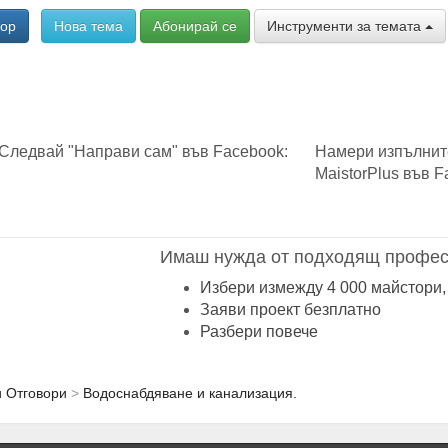
вор
Нова тема
Абонирай се
Инструменти за темата
Следвай "Направи сам" във Facebook:
Намери изпълнит
MaistorPlus във F
Имаш нужда от подходящ профес
Избери измежду 4 000 майстори,
Заяви проект безплатно
Разбери повече
и Отговори
Водоснабдяване и канализация.