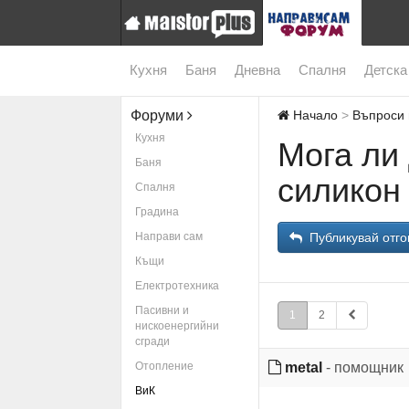
Кухня
Баня
Дневна
Спалня
Детска
Форуми
Начало
Въпроси 
Кухня
Мога ли 
Баня
силикон
Спалня
Градина
Направи сам
Публикувай отго
Къщи
Електротехника
Пасивни и
1
2
нискоенергийни
сгради
Отопление
metal
- помощник
ВиК