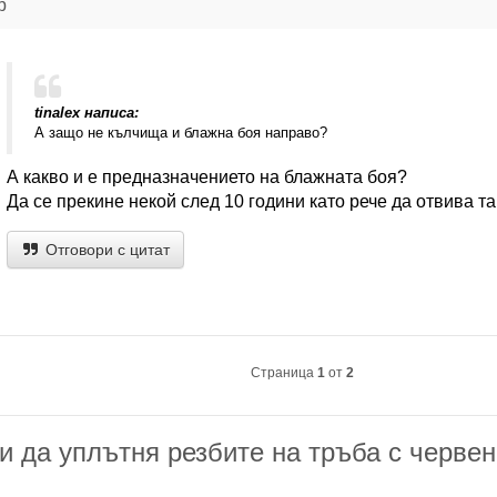
р
tinalex написа:
А защо не кълчища и блажна боя направо?
А какво и е предназначението на блажната боя?
Да се прекине некой след 10 години като рече да отвива та
Отговори с цитат
Страница
1
от
2
и да уплътня резбите на тръба с червен