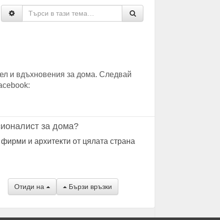
ел и вдъхновения за дома. Следвай
acebook:
ионалист за дома?
 фирми и архитекти от цялата страна
Отиди на
Бързи връзки