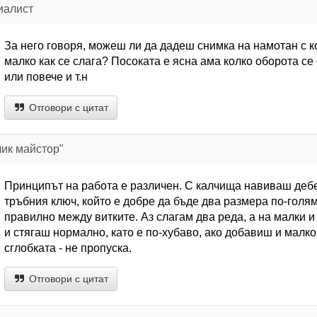
иалист
За него говоря, можеш ли да дадеш снимка на намотан с к
малко как се слага? Посоката е ясна ама колко оборота се 
или повече и т.н
Отговори с цитат
лик майстор"
Принципът на работа е различен. С калчища навиваш дебел
тръбния ключ, който е добре да бъде два размера по-голя
правилно между витките. Аз слагам два реда, а на малки и 
и стягаш нормално, като е по-хубаво, ако добавиш и малко
сглобката - не пропуска.
Отговори с цитат