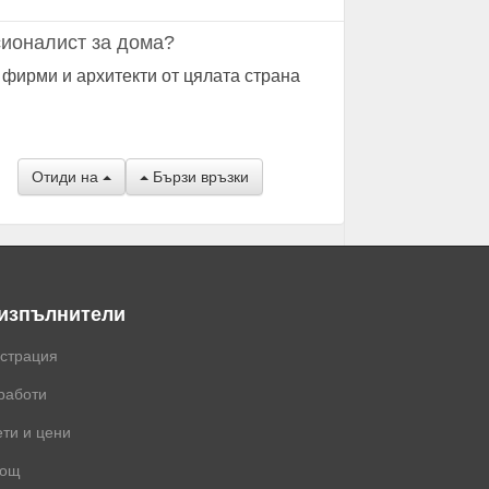
ионалист за дома?
 фирми и архитекти от цялата страна
Отиди на
Бързи връзки
 изпълнители
истрация
работи
ти и цени
ощ