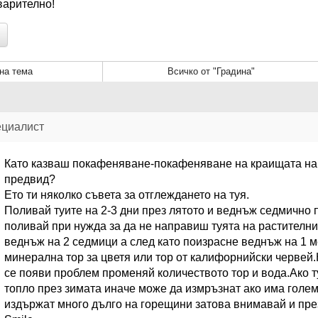
варително!
на тема
Всичко от "Градина"
ециалист
Като казваш покафеняване-покафеняване на краищата на 
предвид?
Ето ти няколко съвета за отглеждането на туя.
Поливай туите на 2-3 дни през лятото и веднъж седмично 
поливай при нужда за да не направиш туята на растителни
веднъж на 2 седмици а след като поизрасне веднъж на 1 
минерална тор за цветя или тор от калифорнийски червей.
се появи проблем променяй количеството тор и вода.Ако т
топло през зимата иначе може да измръзнат ако има голем
издържат много дълго на горещини затова внимавай и през ля