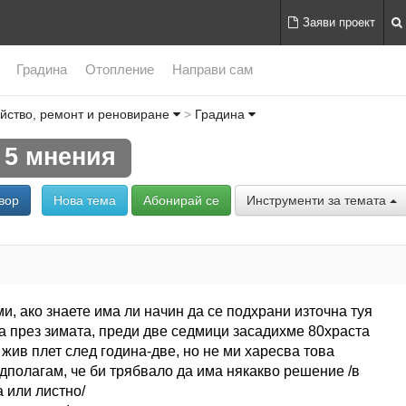
Заяви проект
Градина
Отопление
Направи сам
йство, ремонт и реновиране
Градина
5 мнения
вор
Нова тема
Абонирай се
Инструменти за темата
и, ако знаете има ли начин да се подхрани източна туя
а през зимата, преди две седмици засадихме 80храста
 жив плет след година-две, но не ми харесва това
полагам, че би трябвало да има някакво решение /в
а или листно/