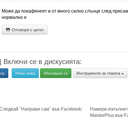
Може да покафенеят и от много силно слънце след присаж
нормално е
Отговори с цитат
 | Включи се в дискусията:
вор
Нова тема
Абонирай се
Инструменти за темата
Следвай "Направи сам" във Facebook:
Намери изпълнит
MaistorPlus във F