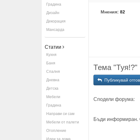
Градина
Мнения:
82
Дизайн
Декорация
Мансарда
Статии
Кухня
Баня
Тема "Туя!?"
Спалня
Публикувай отго
Дневна
Детска
Мебели
Сподели форума:
Градина
Направи си сам
Бъди информиран. 
Мебели от палети
Отопление
Идеи за дома