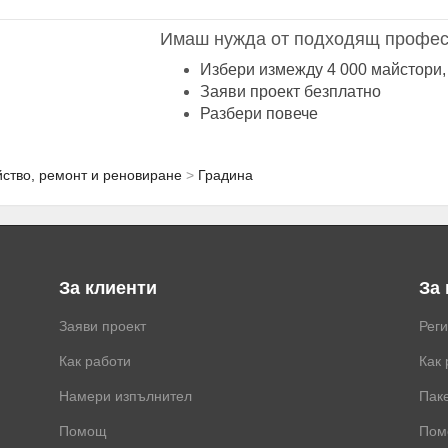
Имаш нужда от подходящ профес
Избери измежду 4 000 майстори,
Заяви проект безплатно
Разбери повече
ство, ремонт и реновиране
Градина
За клиенти
За
Заяви проект
Рег
Как работи
Как 
Намери изпълнител
Паке
Помощ
Пом