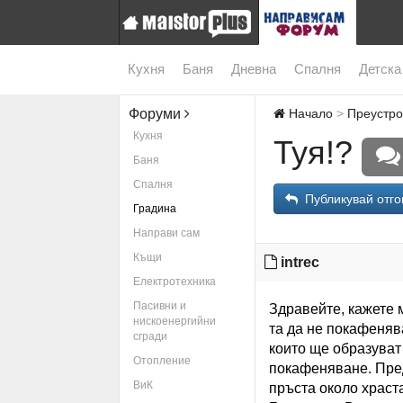
Кухня
Баня
Дневна
Спалня
Детска
Форуми
Начало
Преустро
Кухня
Туя!?
Баня
Спалня
Публикувай отго
Градина
Направи сам
Къщи
intrec
Електротехника
Пасивни и
Здравейте, кажете м
нискоенергийни
та да не покафеняв
сгради
които ще образуват
Отопление
покафеняване. Пред
ВиК
пръста около храст