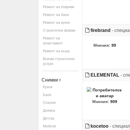
Ремонт на покриви
Ремонт на баня
Ремонт на кухня
firebrand
- специа
Строителни фирми
Ремонт на
апартамент
Мнения:
99
Ремонт на къща
Всички строителни
услуги
ELEMENTAL
- сп
Снимки
Кухня
Баня
Мнения:
909
Спалня
Дневна
Детска
kocetoo
- специа
Мебели