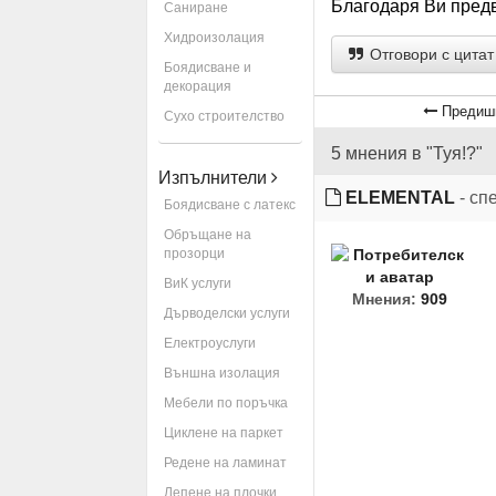
Благодаря Ви пред
Саниране
Хидроизолация
Отговори с цитат
Боядисване и
декорация
Предиш
Сухо строителство
5 мнения в "Туя!?"
Изпълнители
ELEMENTAL
- сп
Боядисване с латекс
Обръщане на
прозорци
ВиК услуги
Мнения:
909
Дърводелски услуги
Електроуслуги
Външна изолация
Мебели по поръчка
Циклене на паркет
Редене на ламинат
Лепене на плочки