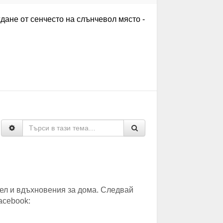
дане от сенчесто на слънчевол място -
ел и вдъхновения за дома. Следвай
acebook: