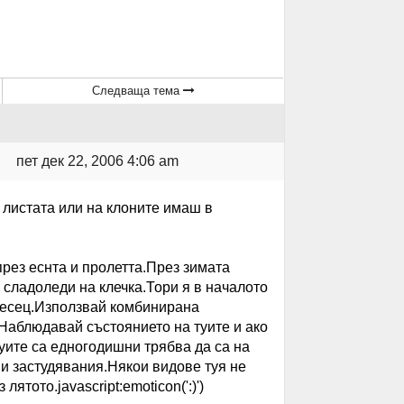
Следваща тема
пет дек 22, 2006 4:06 am
листата или на клоните имаш в
през еснта и пролетта.През зимата
 сладоледи на клечка.Тори я в началото
месец.Използвай комбинирана
Наблюдавай състоянието на туите и ако
уите са едногодишни трябва да са на
и застудявания.Някои видове туя не
тото.javascript:emoticon(':)')