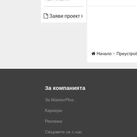
Заяви проект
Начало
Преустрой
За компанията
За MaistorPlus
Кариери
Реклама
Свържете се с нас