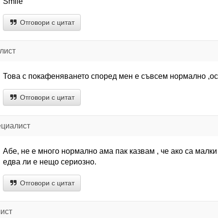
Smile
Отговори с цитат
лист
Това с покафеняването според мен е съвсем нормално ,ос
Отговори с цитат
ециалист
Абе, не е много нормално ама пак казвам , че ако са малки
едва ли е нещо сериозно.
Отговори с цитат
лист