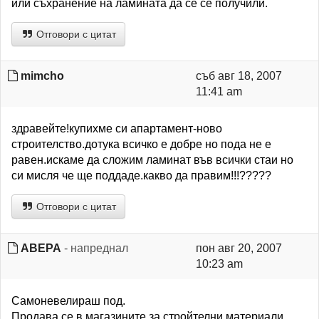
или съхранение на ламината да се се получили.
Отговори с цитат
mimcho
съб авг 18, 2007
11:41 am
здравейте!купихме си апартамент-ново
строителство.дотука всичко е добре но пода не е
равен.искаме да сложим ламинат във всички стаи но
си мисля че ще поддаде.какво да правим!!!?????
Отговори с цитат
ABEPA
- напреднал
пон авг 20, 2007
10:23 am
Самоневелираш под.
Продава се в магазините за стройтелни материали.