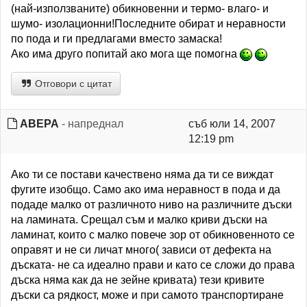
(най-използваните) обикновенни и термо- влаго- и
шумо- изолационни!Последните обират и неравности
по пода и ги предлагами вместо замаска!
Ако има друго попитай ако мога ще помогна
Отговори с цитат
ABEPA
- напреднал
съб юли 14, 2007
12:19 pm
Ако ти се постави качествено няма да ти се виждат
фугите изобщо. Само ако има неравност в пода и да
подаде малко от различното ниво на различните дъски
на ламината. Срещал съм и малко криви дъски на
ламинат, които с малко повече зор от обикновенното се
оправят и не си личат много( зависи от дефекта на
дъската- не са идеално прави и като се сложи до права
дъска няма как да не зейне кривата) тези кривите
дъски са рядкост, може и при самото транспортиране