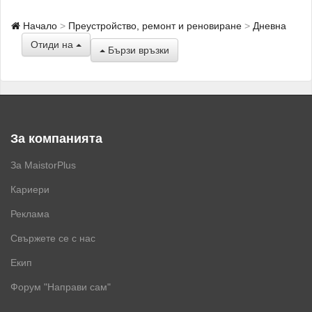
Начало
Преустройство, ремонт и реновиране
Дневна
Отиди на
Бързи връзки
За компанията
За MaistorPlus
Кариери
Реклама
Свържете се с нас
Екип
Форум "Направи сам"