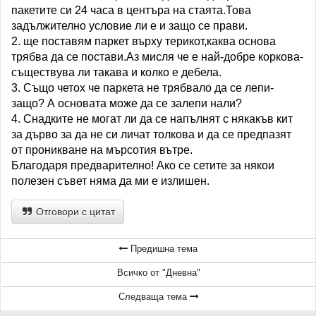
пакетите си 24 часа в центъра на стаята.Това
задължително условие ли е и защо се прави.
2. ще поставям паркет върху терикот,каква основа
трябва да се постави.Аз мисля че е най-добре коркова-
съществува ли такава и колко е дебела.
3. Също четох че паркета не трябвало да се лепи-
защо? А основата може да се залепи нали?
4. Снадките не могат ли да се напълнят с някакъв кит
за дърво за да не си личат толкова и да се предпазят
от проникване на мърсотия вътре.
Благодаря предварително! Ако се сетите за някои
полезен съвет няма да ми е излишен.
Отговори с цитат
Предишна тема
Всичко от "Дневна"
Следваща тема