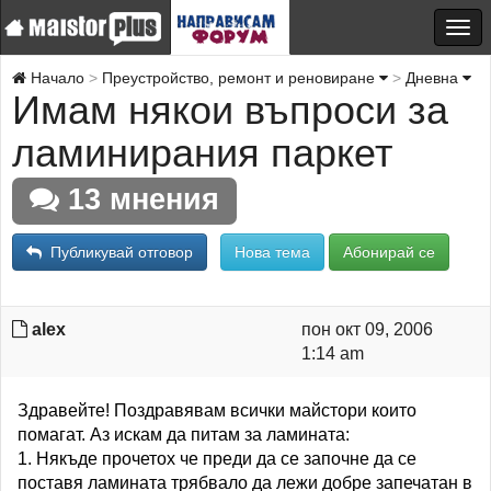
Начало
Преустройство, ремонт и реновиране
Дневна
Имам някои въпроси за
ламинирания паркет
13 мнения
Публикувай отговор
Нова тема
Абонирай се
alex
пон окт 09, 2006
1:14 am
Здравейте! Поздравявам всички майстори които
помагат. Аз искам да питам за ламината:
1. Някъде прочетох че преди да се започне да се
поставя ламината трябвало да лежи добре запечатан в