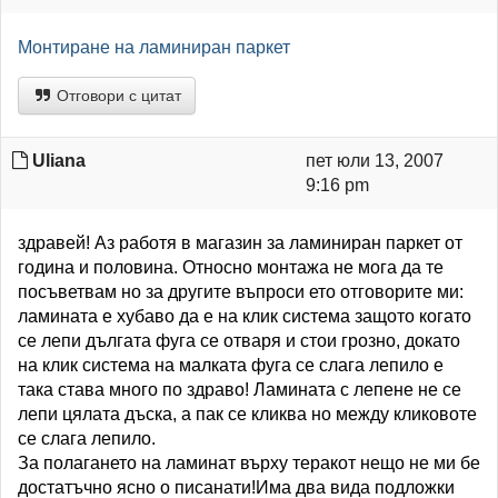
Монтиране на ламиниран паркет
Отговори с цитат
Uliana
пет юли 13, 2007
9:16 pm
здравей! Аз работя в магазин за ламиниран паркет от
година и половина. Относно монтажа не мога да те
посъветвам но за другите въпроси ето отговорите ми:
ламината е хубаво да е на клик система защото когато
се лепи дългата фуга се отваря и стои грозно, докато
на клик система на малката фуга се слага лепило е
така става много по здраво! Ламината с лепене не се
лепи цялата дъска, а пак се кликва но между кликовоте
се слага лепило.
За полагането на ламинат върху теракот нещо не ми бе
достатъчно ясно о писанати!Има два вида подложки