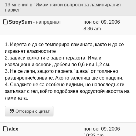
13 мнения в "Имам някои въпроси за ламинирания
паркет"
StroySum
- напреднал
пон окт 09, 2006
8:36 am
1. Идеята е да се темперира ламината, както и да се
изравнят влажностите
2. зависи колко ти е равен теракота. Има и
изолационни основи, дебели по 0,6 или 1,2 см.
3. Не се лепи, защото паркета "шава" от топлинно
разширение/свиване. Ако го залепиш ще се нацепи.
4. Снадките не са особено видими, но напоследък ги
запълват с гел, който подобрява водоустойчивостта на
ламината.
Отговори с цитат
alex
пон окт 09, 2006
10:32 am