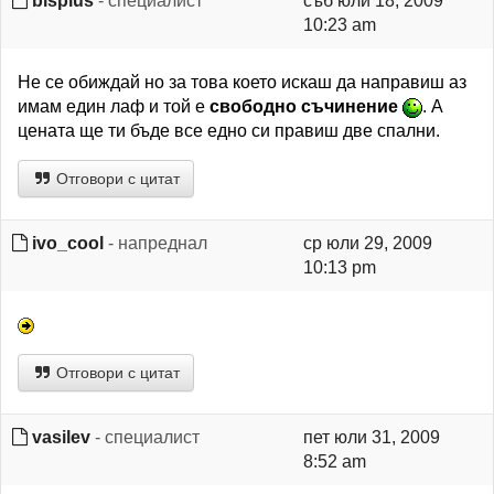
bisplus
- специалист
съб юли 18, 2009
10:23 am
Не се обиждай но за това което искаш да направиш аз
имам един лаф и той е
свободно съчинение
. А
цената ще ти бъде все едно си правиш две спални.
Отговори с цитат
ivo_cool
- напреднал
ср юли 29, 2009
10:13 pm
Отговори с цитат
vasilev
- специалист
пет юли 31, 2009
8:52 am