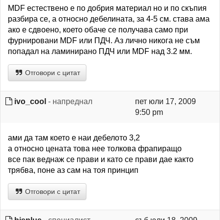
MDF естествено е по добрия материал но и по скъпия
разбира се, а относно дебелината, за 4-5 см. става ама
ако е сдвоено, което обаче се получава само при
фурнировани MDF или ПДЧ. Аз лично никога не съм
попадал на ламинирано ПДЧ или MDF над 3.2 мм.
Отговори с цитат
ivo_cool
- напреднал
пет юли 17, 2009
9:50 pm
ами да там което е наи дебелото 3,2
а относно цената това нее толкова фрапиращо
все пак веднаж се прави и като се прави дае както
трябва, поне аз сам на тоя принцип
Отговори с цитат