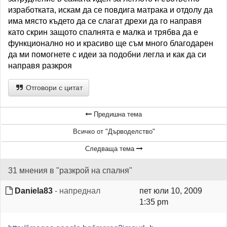
изработката, искам да се повдига матрака и отдолу да
има място където да се слагат дрехи да го направя
като скрин защото спалнята е малка и трябва да е
функционално но и красиво ще съм много благодарен
да ми помогнете с идеи за подобни легла и как да си
направя разкроя
Отговори с цитат
Предишна тема
Всичко от "Дърводелство"
Следваща тема
31 мнения в "разкрой на спалня"
Daniela83
- напреднал
пет юли 10, 2009
1:35 pm