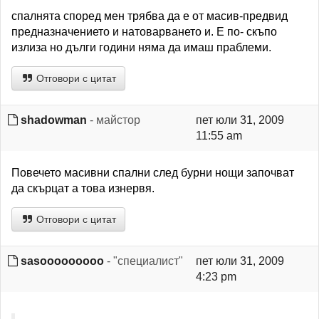
спалнята според мен трябва да е от масив-предвид
предназначението и натоварването и. Е по- скъпо
излиза но дълги години няма да имаш праблеми.
Отговори с цитат
shadowman
- майстор
пет юли 31, 2009
11:55 am
Повечето масивни спални след бурни нощи започват
да скърцат а това изнервя.
Отговори с цитат
sasooooooooo
- "специалист"
пет юли 31, 2009
4:23 pm