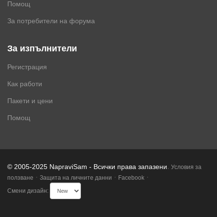
Помощ
За потребители на форума
За изпълнители
Регистрация
Как работи
Пакети и цени
Помощ
.
© 2005-2025 NapraviSam - Всички права запазени
Условия за
·
·
·
ползване
Защита на личните данни
Facebook
Смени дизайн: