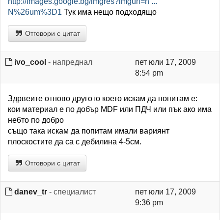
http://images.google.bg/imgres?imgurl=h ...
N%26um%3D1
Тук има нещо подходящо
Отговори с цитат
ivo_cool
- напреднал
пет юли 17, 2009
8:54 pm
Здрвеите отново другото което искам да попитам е:
кои материал е по добър MDF или ПДЧ или пък ако има
не6то по добро
също така искам да попитам имали вариянт
плоскостите да са с дебилина 4-5см.
Отговори с цитат
danev_tr
- специалист
пет юли 17, 2009
9:36 pm