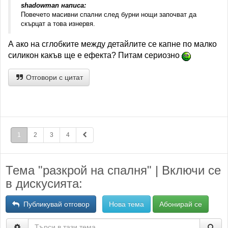
shadowman написа:
Повечето масивни спални след бурни нощи започват да
скърцат а това изнервя.
А ако на сглобките между детайлите се капне по малко
силикон какъв ще е ефекта? Питам сериозно
Отговори с цитат
1
2
3
4
Тема "разкрой на спалня" | Включи се
в дискусията:
Публикувай отговор
Нова тема
Абонирай се