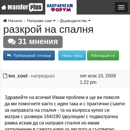
Начало
Направи сам
Дърводелство
разкрой на спалня
31 мнения
Публикувай отговор
Нова тема
Абонирай се
ivo_cool
- напреднал
пет юли 10, 2009
1:22 pm
Здравейте на всички! Имам проблем и ще ви помоля
да ми помогнете както с идеи така и с практични съвети
за направата на спалня - та на въпроса купих си
матрак с размери 164/190 /двулицев/ с подматрачна
рамка искам да си направя спалня но имам
затруднение в самата идея за леглото и съответно