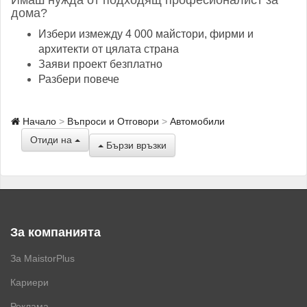
Имаш нужда от подходящ професионалист за
дома?
Избери измежду 4 000 майстори, фирми и
архитекти от цялата страна
Заяви проект безплатно
Разбери повече
Начало
Въпроси и Отговори
Автомобили
Отиди на
Бързи връзки
За компанията
За MaistorPlus
Кариери
Реклама