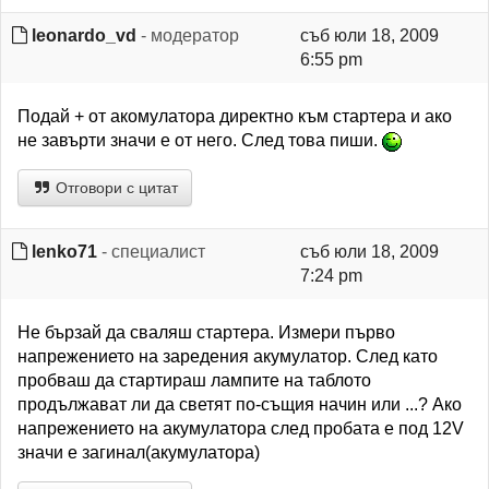
leonardo_vd
- модератор
съб юли 18, 2009
6:55 pm
Подай + от акомулатора директно към стартера и ако
не завърти значи е от него. След това пиши.
Отговори с цитат
lenko71
- специалист
съб юли 18, 2009
7:24 pm
Не бързай да сваляш стартера. Измери първо
напрежението на заредения акумулатор. След като
пробваш да стартираш лампите на таблото
продължават ли да светят по-същия начин или ...? Ако
напрежението на акумулатора след пробата е под 12V
значи е загинал(акумулатора)