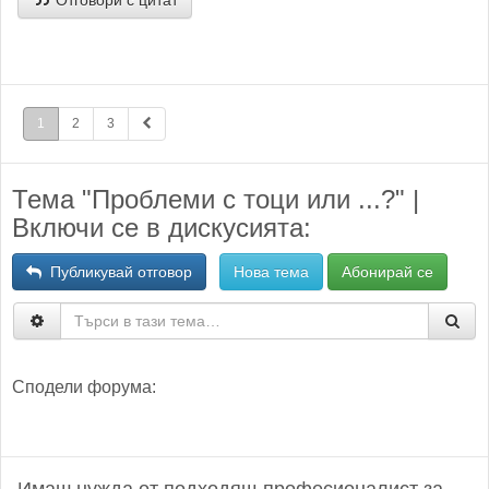
Отговори с цитат
1
2
3
Тема "Проблеми с тоци или ...?" |
Включи се в дискусията:
Публикувай отговор
Нова тема
Абонирай се
Сподели форума: