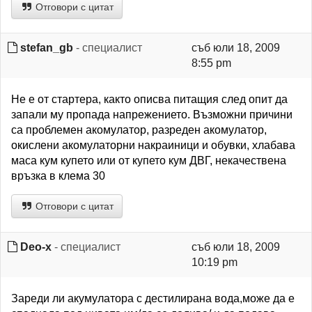
Отговори с цитат
stefan_gb
- специалист
съб юли 18, 2009
8:55 pm
Не е от стартера, както описва питащия след опит да
запали му пропада напрежението. Възможни причини
са проблемен акомулатор, разреден акомулатор,
окислени акомулаторни накраиници и обувки, хлабава
маса кум купето или от купето кум ДВГ, некачествена
връзка в клема 30
Отговори с цитат
Deo-x
- специалист
съб юли 18, 2009
10:19 pm
Зареди ли акумулатора с дестилирана вода,може да е