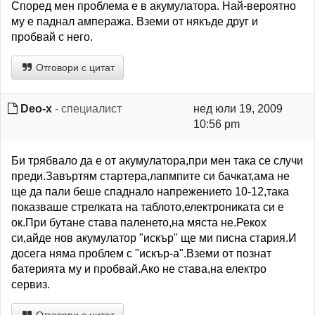
Според мен проблема е в акумулатора. Най-вероятно
му е паднал ампеража. Вземи от някъде друг и
пробвай с него.
Отговори с цитат
Deo-x
- специалист
нед юли 19, 2009
10:56 pm
Би трябвало да е от акумулатора,при мен така се случи
преди.Завъртям стартера,лапмпите си бачкат,ама не
ще да пали беше спаднало напрежението 10-12,така
показваше стрелката на таблото,електрониката си е
ок.При бутане става паленето,на мяста не.Рекох
си,айде нов акумулатор "искър" ще ми писна стария.И
досега няма проблем с "искър-а".Вземи от познат
батерията му и пробвай.Ако не става,на електро
сервиз.