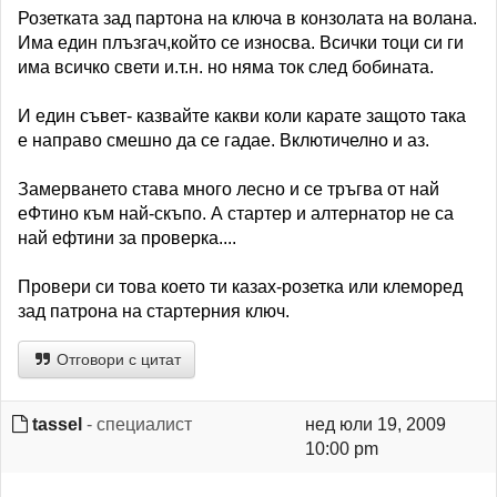
Розетката зад партона на ключа в конзолата на волана.
Има един плъзгач,който се износва. Всички тоци си ги
има всичко свети и.т.н. но няма ток след бобината.
И един съвет- казвайте какви коли карате защото така
е направо смешно да се гадае. Вклютичелно и аз.
Замерването става много лесно и се тръгва от най
еФтино към най-скъпо. А стартер и алтернатор не са
най ефтини за проверка....
Провери си това което ти казах-розетка или клеморед
зад патрона на стартерния ключ.
Отговори с цитат
tassel
- специалист
нед юли 19, 2009
10:00 pm