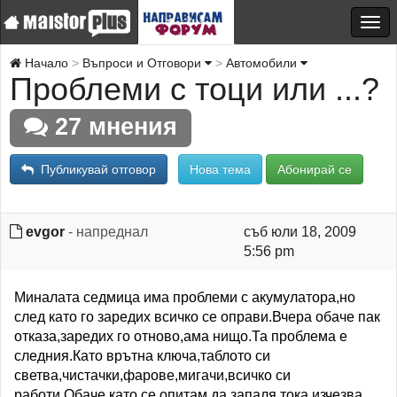
Начало
Въпроси и Отговори
Автомобили
Проблеми с тоци или ...?
27 мнения
Публикувай отговор
Нова тема
Абонирай се
evgor
- напреднал
съб юли 18, 2009
5:56 pm
Миналата седмица има проблеми с акумулатора,но
след като го заредих всичко се оправи.Вчера обаче пак
отказа,заредих го отново,ама нищо.Та проблема е
следния.Като врътна ключа,таблото си
светва,чистачки,фарове,мигачи,всичко си
работи.Обаче като се опитам да запаля,тока изчезва