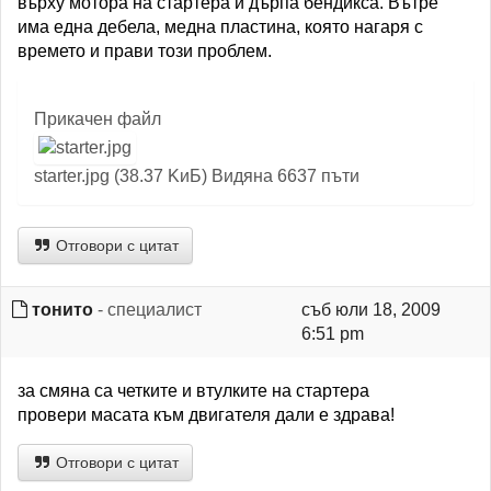
върху мотора на стартера и дърпа бендикса. Вътре
има една дебела, медна пластина, която нагаря с
времето и прави този проблем.
Прикачен файл
starter.jpg (38.37 KиБ) Видяна 6637 пъти
Отговори с цитат
тонито
- специалист
съб юли 18, 2009
6:51 pm
за смяна са четките и втулките на стартера
провери масата към двигателя дали е здрава!
Отговори с цитат