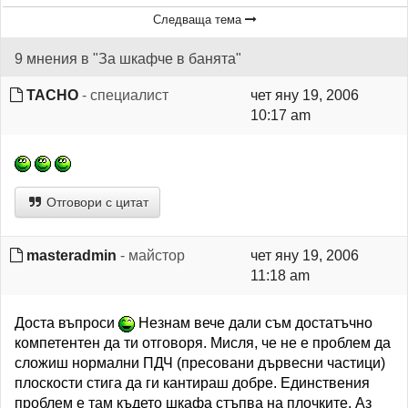
Следваща тема
9 мнения в "За шкафче в банята"
TACHO
- специалист
чет яну 19, 2006
10:17 am
Отговори с цитат
masteradmin
- майстор
чет яну 19, 2006
11:18 am
Доста въпроси
Незнам вече дали съм достатъчно
компетентен да ти отговоря. Мисля, че не е проблем да
сложиш нормални ПДЧ (пресовани дървесни частици)
плоскости стига да ги кантираш добре. Единствения
проблем е там където шкафа стъпва на плочките. Аз