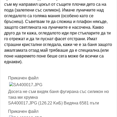
съм му направил цокъл от същите плочки дето са на
пода (залепени със силикон). Имаче луничките над
огледалото са голяма мания (особено като се
бръснеш). Съветвам те да сложиш и плафон някъде,
защото светлината на луничките е насочена. Какво
друго да ти кажа, огледалото иди при стъкларите да ти
го отрежат и да ти пуснат фасет отстрани. Имат
страшни кристални огледала, кажи че е за баня защото
амалгамата отзад май трябваше да е специална.(или
поне навремето поне беше сега може би всички са
еднакви).
Прикачен файл
Досега не съм видяк баня фугирана със силикон но
така ми хрумна
SA400017.JPG (126.22 KиБ) Видяна 6581 пъти
Прикачен файл