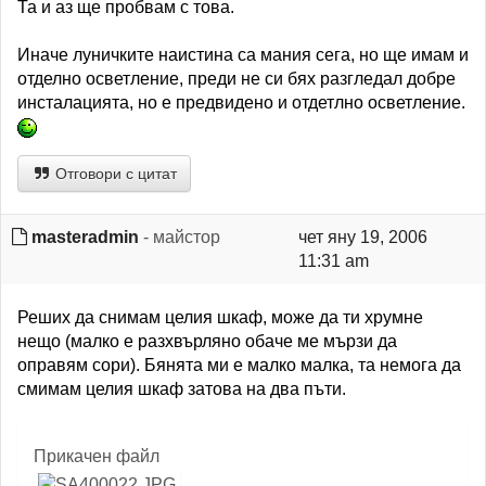
Та и аз ще пробвам с това.
Иначе луничките наистина са мания сега, но ще имам и
отделно осветление, преди не си бях разгледал добре
инсталацията, но е предвидено и отдетлно осветление.
Отговори с цитат
masteradmin
- майстор
чет яну 19, 2006
11:31 am
Реших да снимам целия шкаф, може да ти хрумне
нещо (малко е разхвърляно обаче ме мързи да
оправям сори). Бянята ми е малко малка, та немога да
смимам целия шкаф затова на два пъти.
Прикачен файл