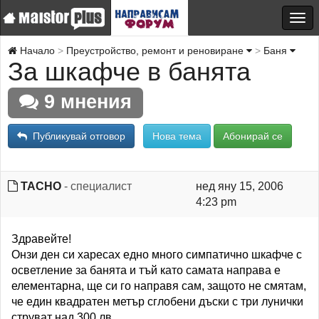
Начало
Преустройство, ремонт и реновиране
Баня
За шкафче в банята
9 мнения
Публикувай отговор
Нова тема
Абонирай се
TACHO
- специалист
нед яну 15, 2006
4:23 pm
Здравейте!
Онзи ден си харесах едно много симпатично шкафче с
осветление за банята и тъй като самата направа е
елементарна, ще си го направя сам, защото не смятам,
че един квадратен метър сглобени дъски с три лунички
струват над 300 лв.