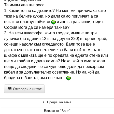
Та имам два въпроса:
1. Какви точно са дъските? На мен ми приличаха като
тези на белите кухни, но дали само приличат, а са
някакви влагоустойчиви
и ако са различни, къде в
София мога да си намеря такива?
2. На тези шкафофе, които гледах, имаше по три
лунички (на единия 12 в. на другия 220) в горния край,
сочещи надолу към огледалото. Дали това ще е
достатъчно като осветление за баня от 4 кв.м., като
шкафа с мивката ще е по средата на едната стена или
ще ми трябва и друга лампа? Нека, който има такова
нещо да сподели, че се чудя още дали да прекарвам
кабел и за допълнително осветление. Няма кой да
бродира в банята, ама все пак...
Отговори с цитат
Предишна тема
Всичко от "Баня"