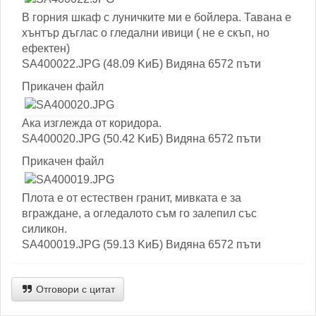
В горния шкаф с луничките ми е бойлера. Тавана е
хънтър дъглас о гледални ивици ( не е скъп, но
ефектен)
SA400022.JPG (48.09 KиБ) Видяна 6572 пъти
Прикачен файл
Ака изглежда от коридора.
SA400020.JPG (50.42 KиБ) Видяна 6572 пъти
Прикачен файл
Плота е от естествен гранит, мивката е за
вграждане, а огледалото съм го залепил със
силикон.
SA400019.JPG (59.13 KиБ) Видяна 6572 пъти
Отговори с цитат