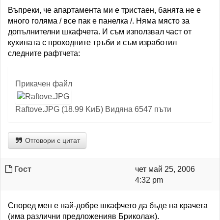
Въпреки, че апартамента ми е тристаен, банята не е
много голяма / все пак е панелка /. Няма място за
допълнителни шкафчета. И съм използвал част от
кухината с проходните тръби и съм изработил
следните рафтчета:
Прикачен файл
Raftove.JPG (18.99 KиБ) Видяна 6547 пъти
Отговори с цитат
Гост
чет май 25, 2006
4:32 pm
Според мен е най-добре шкафчето да бъде на крачета
(има различни предложенияв Бриколаж).