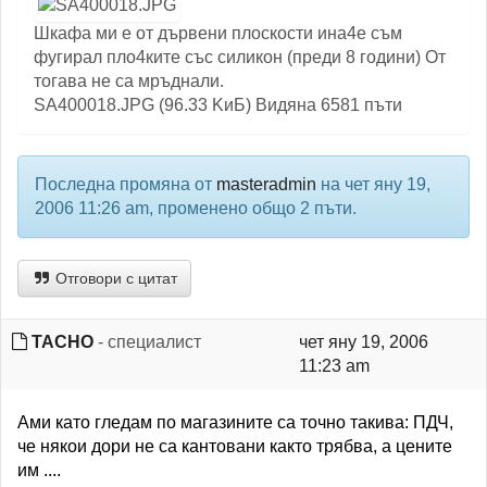
Шкафа ми е от дървени плоскости ина4е съм
фугирал пло4ките със силикон (преди 8 години) От
тогава не са мръднали.
SA400018.JPG (96.33 KиБ) Видяна 6581 пъти
Последна промяна от
masteradmin
на чет яну 19,
2006 11:26 am, променено общо 2 пъти.
Отговори с цитат
TACHO
- специалист
чет яну 19, 2006
11:23 am
Ами като гледам по магазините са точно такива: ПДЧ,
че някои дори не са кантовани както трябва, а цените
им ....