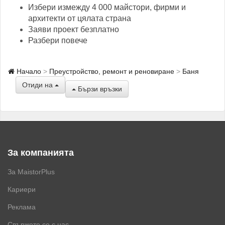
Избери измежду 4 000 майстори, фирми и
архитекти от цялата страна
Заяви проект безплатно
Разбери повече
Начало
Преустройство, ремонт и реновиране
Баня
Отиди на
Бързи връзки
За компанията
За MaistorPlus
Кариери
Реклама
Свържете се с нас