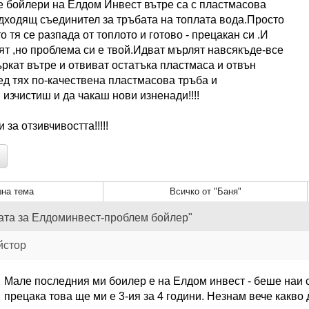
те бойлери на Елдом Инвест вътре са с пластмасова
одходящ съединител за тръбата на топлата вода.Просто
о тя се разпада от топлото и готово - прецакан си .И
аят ,но проблема си е твой.Идват мърлят навсякъде-все
бъркат вътре и отвиват остатъка пластмаса и отвън
ед тях по-качествена пластмасова тръба и
 изчистиш и да чакаш нови изненади!!!!
 за отзивчивостта!!!!!
на тема
Всичко от "Баня"
ата за Елдоминвест-проблем бойлер"
йстор
Мале последния ми боилер е на Елдом инвест - беше наи 
прецака това ще ми е 3-ия за 4 години. Незнам вече какво 