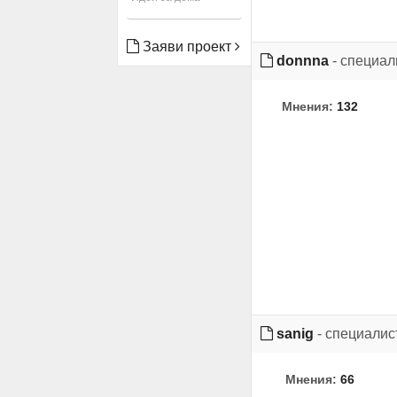
Заяви проект
donnna
- специал
Мнения:
132
sanig
- специалис
Мнения:
66