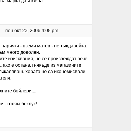
ква марка да избера
пон окт 23, 2006 4:08 pm
парички - вземи матев - неръждавейка.
съм много доволен.
ите изисквания, не се произвеждат вече
 ако е останал някъде из магазините
 съжаляваш. хората не са икономисвали
теля.
ните бойлери....
 - голям боклук!