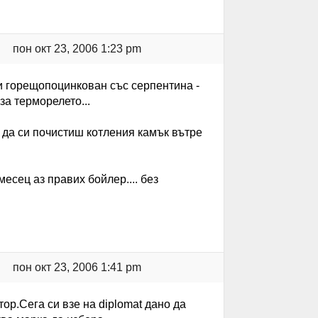
пон окт 23, 2006 1:23 pm
 и горещопоцинкован със серпентина -
за терморелето...
, да си почистиш котления камък вътре
месец аз правих бойлер.... без
пон окт 23, 2006 1:41 pm
ор.Сега си взе на diplomat дано да