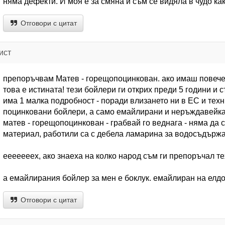
няма дефекти. И моя е за смяна и съм се видяла в чудо ка
Отговори с цитат
ист
препоръчвам Матев - горещопоцинкован. ако имаш повече 
това е истината! тези бойлери ги открих преди 5 години и 
има 1 малка подробност - поради влизането ни в ЕС и техн
поцинковани бойлери, а само емайлирани и неръждавейка.
матев - горещопоцинкован - грабвай го веднага - няма да
материал, работили са с дебела ламарина за водосъдържа
ееееееех, ако знаеха на колко народ съм ги препоръчал тех
а емайлирания бойлер за мен е боклук. емайлиран на елдом
Отговори с цитат