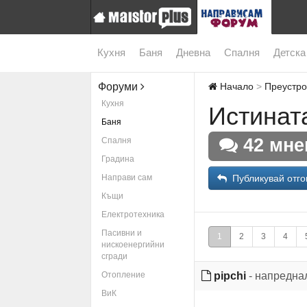
Кухня
Баня
Дневна
Спалня
Детска
Форуми
Начало
Преустро
Кухня
Истинат
Баня
42 мне
Спалня
Градина
Направи сам
Публикувай отго
Къщи
Електротехника
Пасивни и
1
2
3
4
нискоенергийни
сгради
Отопление
pipchi
- напредна
ВиК