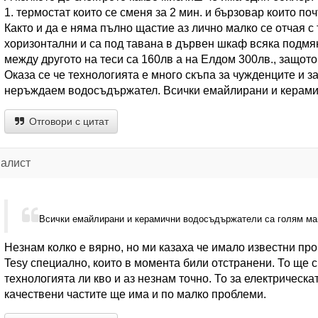
1. термостат които се сменя за 2 мин. и бързовар които поч
Както и да е няма пълно щастие аз лично малко се отчая с
хоризонтални и са под тавана в дървен шкаф всяка подмя
между другото на теси са 160лв а на Елдом 300лв., защот
Оказа се че технологията е много скъпа за чужденците и з
неръждаем водосъдържател. Всички емайлирани и керами
Отговори с цитат
иалист
Всички емайлирани и керамични водосъдържатели са голям ма
Незнам колко е вярно, но ми казаха че имало известни пр
Tesy специално, които в момента били отстранени. То ще
технологията ли кво и аз незнам точно. То за електрическат
качествени частите ще има и по малко проблеми.