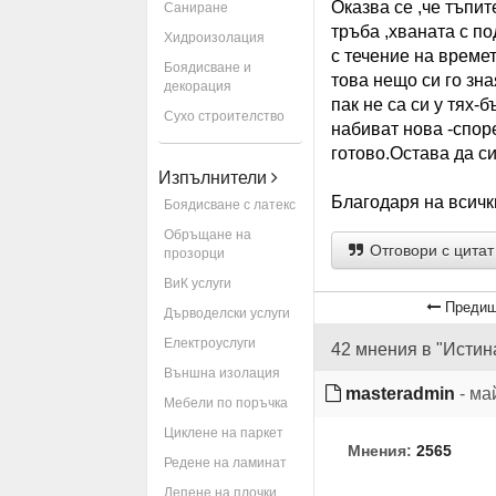
Оказва се ,че тъпи
Саниране
тръба ,хваната с п
Хидроизолация
с течение на времет
Боядисване и
това нещо си го зн
декорация
пак не са си у тях-
Сухо строителство
набиват нова -спор
готово.Остава да си
Изпълнители
Благодаря на всички
Боядисване с латекс
Обръщане на
Отговори с цитат
прозорци
ВиК услуги
Предиш
Дърводелски услуги
Електроуслуги
42 мнения в "Истин
Външна изолация
masteradmin
- ма
Мебели по поръчка
Циклене на паркет
Мнения:
2565
Редене на ламинат
Лепене на плочки