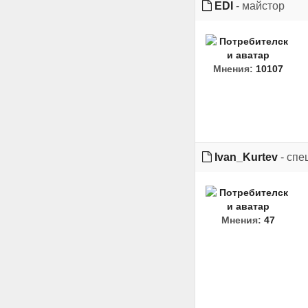
EDI
- майстор
Мнения:
10107
Ivan_Kurtev
- спе
Мнения:
47