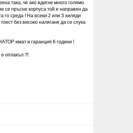
ена така, че ако вдигне много голямо
не се пръсне корпуса той е направен да
 го среда ! На всеки 2 или 3 хиляди
. тоест без високо налягане да се спука
АТОР имат и гаранция 6 години !
 е оплакъл ?!