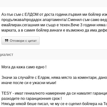
Аз пък съм с ЕЛДОМ от доста години.първия ми бойлер изк
продължава/продадох апартамента/.Сменил съм само вед
емайлиран.сегашния ми също е техен.Вече 3 години няма 
марката, а в самия бойлер.винаги е възможно да има дефе
Отговори с цитат
циалист
Мога да кажа само едно !
Значи за случайте с Елдом, няма място за коментари, дано
иначе после си е ужасни мъки!
TESY - имат гениалното намерение да си намалят гаранцият
разходите по гаранционния срок !
Някъде някой беше писал, че му се е сцепил бойлера на Те