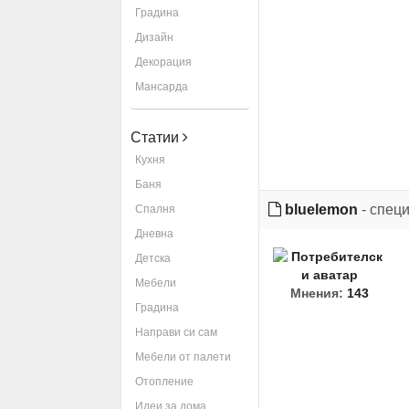
Градина
Дизайн
Декорация
Мансарда
Статии
Кухня
Баня
bluelemon
- спец
Спалня
Дневна
Детска
Мебели
Мнения:
143
Градина
Направи си сам
Мебели от палети
Отопление
Идеи за дома