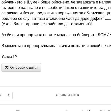
обучението в Шумен беше обяснено, че заварката е направ
вътрешно налягане и не сработи някоя от защитите, за да 
се разцепи без да предизвика поражения за обкръжаващата
бойлера се случва тази отслабена част да даде дефект .....
(Ако е бил в гаранция е трябвало да го заменят)!
Аз бих ви препоръчал новите модели на бойлерите ДОМИН
В момента го препоръчвамна всички познати и никой не се
Успех ! ?
Отговори с цитат
Страница
1
от
5
5