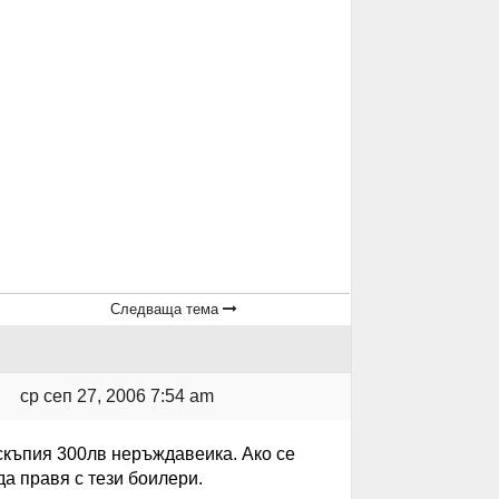
Следваща тема
ср сеп 27, 2006 7:54 am
скъпия 300лв неръждавеика. Ако се
да правя с тези боилери.