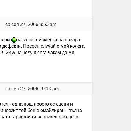
ср сеп 27, 2006 9:50 am
елдом
каза че в момента на пазара
и дефекти. Пресен случай е мой колега.
Л 2Kw на Tesy и сега чакам да ми
ср сеп 27, 2006 10:10 am
ел - една нощ просто се сцепи и
 индезит той беше емайлиран - пълна
 двата гаранцията не въжеше защото