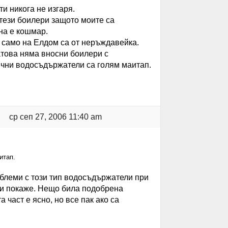
ти никога не изгаря.
 тези боилери защото моите са
на е кошмар.
о само на Елдом са от неръждавейка.
атова няма вносни боилери с
чни водосъдържатели са голям маитап.
ср сеп 27, 2006 11:40 am
итап.
облеми с този тип водосъдържатели при
 си покаже. Нещо била подобрена
а част е ясно, но все пак ако са