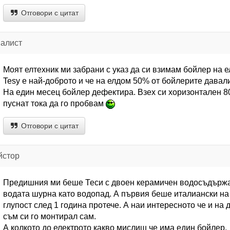
Отговори с цитат
иалист
Моят елтехник ми забрани с указ да си взимам бойлер на 
Tesy е най-доброто и че на елдом 50% от бойлерите давал
На един месец бойлер дефектира. Взех си хоризонтален 80
пуснат тока да го пробвам
Отговори с цитат
йстор
Предишния ми беше Теси с двоен керамичен водосъдържат
водата шурна като водопад. А първия беше италиански на
глупост след 1 година протече. А наи интересното че и на
съм си го монтирал сам.
А колкото до електрото какво мислиш че има един бойлер.