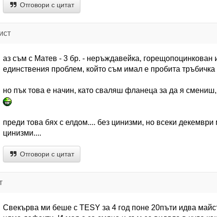
Отговори с цитат
ист
аз съм с Матев - 3 бр. - неръждавейка, горещопоцинкован
единствения проблем, който съм имал е пробита тръбичка 
но пък това е начин, като сваляш фланеца за да я смениш
преди това бях с елдом.... без цинизми, но всеки декември 
цинизми....
Отговори с цитат
т
Свекърва ми беше с TESY за 4 год поне 20пъти идва майст