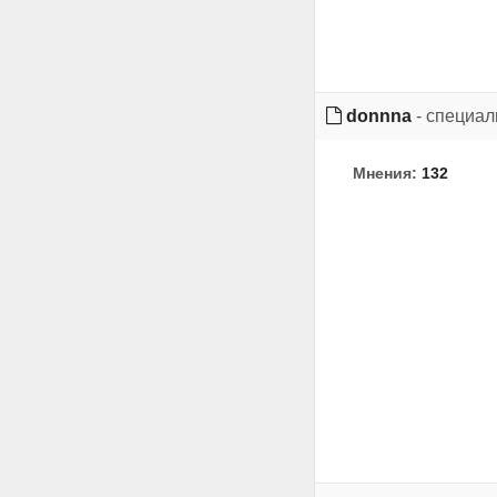
donnna
- специал
Мнения:
132