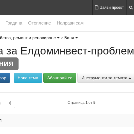
Заяви проект
Градина
Отопление
Направи сам
йство, ремонт и реновиране
Баня
а за Елдоминвест-проблем
ния
вор
Нова тема
Абонирай се
Инструменти за темата
Страница
1
от
5
5
л