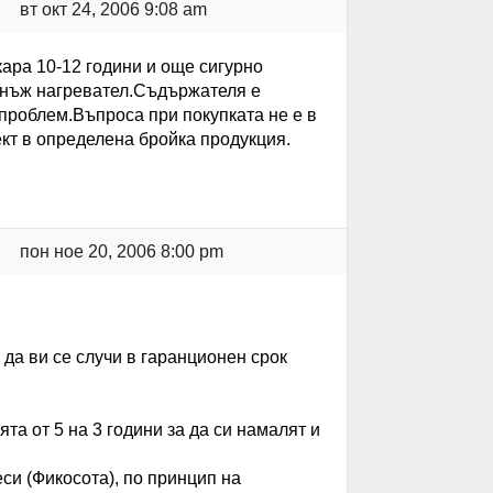
вт окт 24, 2006 9:08 am
ара 10-12 години и още сигурно
нъж нагревател.Съдържателя е
проблем.Въпроса при покупката не е в
кт в определена бройка продукция.
пон ное 20, 2006 8:00 pm
 да ви се случи в гаранционен срок
а от 5 на 3 години за да си намалят и
си (Фикосота), по принцип на