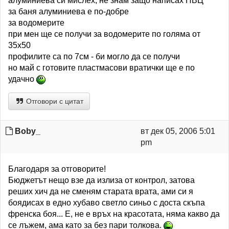
алуминиева си мислех, не знам защо написах ПВЦ
за баня алуминиева е по-добре
за водомерите
при мен ще се получи за водомерите по голяма от
35х50
профилите са по 7см - би могло да се получи
но май с готовите пластмасови вратички ще е по
удачно
Отговори с цитат
Boby_
вт дек 05, 2006 5:01
pm
Благодаря за отговорите!
Бюджетът нещо взе да излиза от контрол, затова
реших хич да не сменям старата врата, ами си я
боядисах в едно хубаво светло синьо с доста скъпа
френска боя... Е, не е връх на красотата, няма какво да
се лъжем, ама като за без пари толкова.