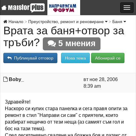
Начало
Преустройство, ремонт и реновиране
Баня
Врата за баня+отвор за
тръби?
5 мнения
Публикувай отговор
Нова тема
Абонирай се
Boby_
вт ное 28, 2006
8:39 am
Здравейте!
Наскоро си купих стара панелка и сега правя опити за
ремонт в стил "Направи си сам" с приятели, които
разбират нещичко от тези неща (аз самият съм гол и
бос на тази тема).
След десетдневно сваляне на блажна боя и латекс от