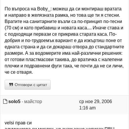
По въпроса на Boby_: можеш да си монтираш вратата
и направо в желязната рамка, но това ще ти я стесни.
Вратите на санитарните възли са по-принцип по-тесни
(70 см) и като прибавиш и новата каса.... Иначе става и
с подходящи первази се прикрива старата каса. По-
добрия и по-трудоемък вариант е да изкъртиш поне от
едната страна и да си докараш отвора до стандартните
размери. А за водомерите има най-различни решения:
от готови пластмасови такива, до вратичка с налепени
плочки и подравнени фуги така, че почти да не си личи,
че се отваря.
Отговори с цитат
solo5
- майстор
ср ное 29, 2006
1:16 am
velsi прав си