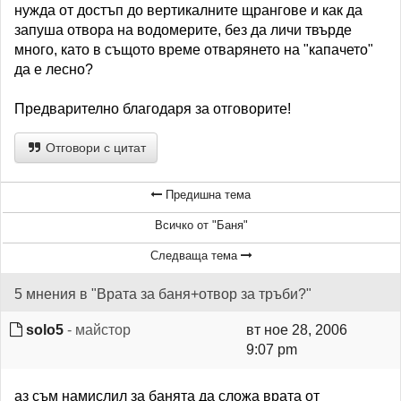
нужда от достъп до вертикалните щрангове и как да
запуша отвора на водомерите, без да личи твърде
много, като в същото време отварянето на "капачето"
да е лесно?
Предварително благодаря за отговорите!
Отговори с цитат
Предишна тема
Всичко от "Баня"
Следваща тема
5 мнения в "Врата за баня+отвор за тръби?"
solo5
- майстор
вт ное 28, 2006
9:07 pm
аз съм намислил за банята да сложа врата от