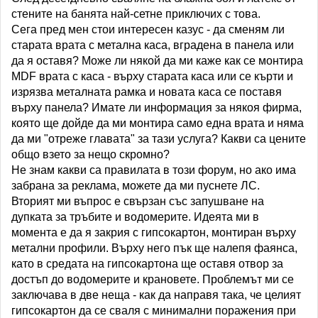
стените на банята най-сетне приключих с това.
Сега пред мен стои интересен казус - да сменям ли
старата врата с метална каса, вградена в панела или
да я оставя? Може ли някой да ми каже как се монтира
MDF врата с каса - върху старата каса или се кърти и
изрязва металната рамка и новата каса се поставя
върху панела? Имате ли информация за някоя фирма,
която ще дойде да ми монтира само една врата и няма
да ми "отреже главата" за тази услуга? Какви са цените
общо взето за нещо скромно?
Не знам какви са правилата в този форум, но ако има
забрана за реклама, можете да ми пуснете ЛС.
Вторият ми въпрос е свързан със запушване на
дупката за тръбите и водомерите. Идеята ми в
момента е да я закрия с гипсокартон, монтиран върху
метални профили. Върху него пък ще налепя фаянса,
като в средата на гипсокартона ще оставя отвор за
достъп до водомерите и крановете. Проблемът ми се
заключава в две неща - как да направя така, че целият
гипсокартон да се сваля с минимални поражения при