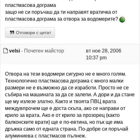
пластмасова дограма
защо не си поръчаш да ти направят вратичка от
пластмасова дограма за отвора за водомерите?
Отговори с цитат
velsi
- Почетен майстор
вт ное 28, 2006
10:37 pm
Отвора на тези водомери сигурно не е много голям.
Технологично пластмасова дограма с много малки
размери не е възможно да се изработи. Просто не се
събира на машината за да се залепи. А дори и да стане
ще му излезе златно. Както и твоята ПВЦ врата
междувпрочем ще е доста скъпа, ако се направи от
крило за врата. Ако е от крило за прозорец (както
балконските врати) ще е по-евтина, но пък ще има
дръжка само от едната страна. По-добре си поръчай
алуминиева с пластмасов пълнеж.