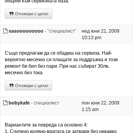
обърни към сервизната база.
Отговори с цитат
sasooooooooo
- "специалист"
нед юни 21, 2009
10:13 pm
Също предлагам да се обадиш на сервиза. Най-
вероятно месечно си плащате за поддръжка и този
ремонт би бил без пари. При нас събират 30лв.
месечно без тока
Отговори с цитат
bobykafe
- специалист
пон юни 22, 2009
1:15 am
Вариантите за повреда са основно 4:
1. Счупено коляно-вратата се затваря без никакво