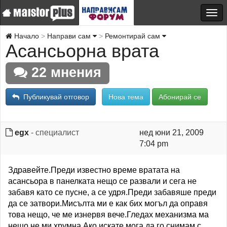
Начало
Направи сам
Ремонтирай сам
Асансьорна врата
22 мнения
Публикувай отговор
Нова тема
Абонирай се
egx
- специалист
нед юни 21, 2009
7:04 pm
Здравейте.Преди известно време вратата на
асансьора в панелката нещо се развали и сега не
забавя като се пусне, а се удря.Преди забавяше преди
да се затвори.Мисълта ми е как бих могъл да оправя
това нещо, че ме изнервя вече.Гледах механизма ма
нещо не ми хрумна.Ако искате мога да го снимам с