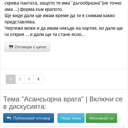
скрива пантата, защото тя има "дъгообразна"(не точно
ама ...) форма към крилото.
Ще видя дали ще имам време да ти я снимам какво
представлява.
Чертежи може и да имам някъде на хартия, но дали ще
ги открия ... и дали ще ти стане ясно...
Отговори с цитат
1
2
3
Тема "Асансьорна врата" | Включи се
в дискусията:
Публикувай отговор
Нова тема
Абонирай се