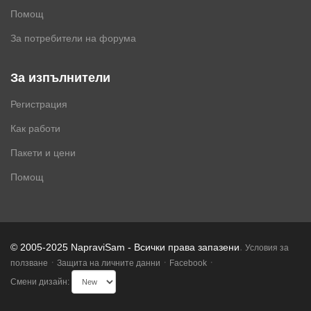
Помощ
За потребители на форума
За изпълнители
Регистрация
Как работи
Пакети и цени
Помощ
.
© 2005-2025 NapraviSam - Всички права запазени
Условия за
·
·
·
ползване
Защита на личните данни
Facebook
Смени дизайн: