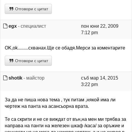
Отговори с цитат
egx
- специалист
пон юни 22, 2009
7:12 pm
OK,ok.........схванах.Ще се обадя.Мерси за коментарите
Отговори с цитат
shotik
- майстор
съб мар 14, 2015
3:22 pm
За да не пиша нова тема , тук питам ,някой има ли
чертеж на панта на асансьорна врата.
Те са скрити и не се виждат от вън,на мен ми трябва за
направа на панти на железен шкаф /каса/ за оръжие и