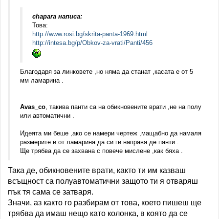
chapara написа:
Това:
http://www.rosi.bg/skrita-panta-1969.html
http://intesa.bg/p/Obkov-za-vrati/Panti/456
Благодаря за линковете ,но няма да станат ,касата е от 5
мм ламарина .
Avas_co
, такива панти са на обикновените врати ,не на полу
или автоматични .
Идеята ми беше ,ако се намери чертеж ,мащабно да намаля
размерите и от ламарина да си ги направя де панти .
Ще трябва да се захвана с повече мислене ,как бяха .
Така де, обикновените врати, както ти им казваш
всъщност са полуавтоматични защото ти я отваряш
пък тя сама се затваря.
Значи, аз както го разбирам от това, което пишеш ще
трябва да имаш нещо като колонка, в която да се