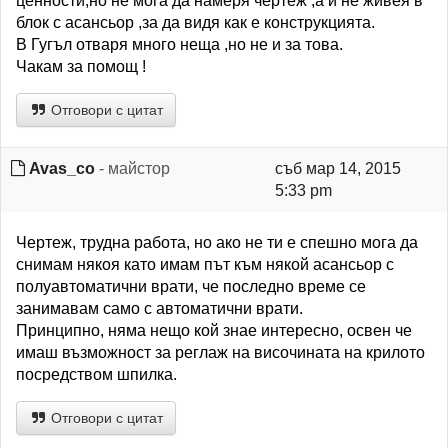
ценности,но не мога да намеря чертеж ,а и не живея в
блок с асансьор ,за да видя как е конструкцията.
В Гугъл отваря много неща ,но не и за това.
Чакам за помощ !
Отговори с цитат
Avas_co
- майстор
съб мар 14, 2015
5:33 pm
Чертеж, трудна работа, но ако не ти е спешно мога да
снимам някоя като имам път към някой асансьор с
полуавтоматични врати, че последно време се
занимавам само с автоматични врати.
Принципно, няма нещо кой знае интересно, освен че
имаш възможност за реглаж на височината на крилото
посредством шпилка.
Отговори с цитат