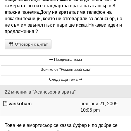
камерата, но си е стандартна врата на асансьр в 8
етажна панелка.Долу на вратата има телефон на
някакви техници, които ни отговаряли за асансьор, но
не съм им звънял пък и пари ще искат.Някакви идеи и
предложения ?
Отговори с цитат
Предишна тема
Всичко от "Ремонтирай сам"
Следваща тема
22 мнения в "Асансьорна врата"
vaskoham
нед юни 21, 2009
10:05 pm
Това не е амортисьор се казва буфер и по добре се