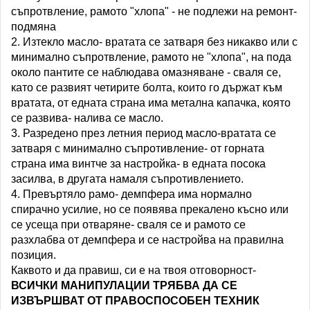
съпротвление, рамото "хлопа" - не подлежи на ремонт-
подмяна
2. Изтекло масло- вратата се затваря без никакво или с
минимално съпротвление, рамото не "хлопа", на пода
около пантите се наблюдава омазняване - сваля се,
като се развият четирите болта, които го държат към
вратата, от едната страна има метална капачка, която
се развива- налива се масло.
3. Разредено през летния период масло-вратата се
затваря с минимално съпротивление- от горната
страна има винтче за настройка- в едната посока
засилва, в другата намаля съпротивлението.
4. Превъртяло рамо- демпфера има нормално
спирачно усилие, но се появява прекалено късно или
се усеща при отваряне- сваля се и рамото се
разхлабва от демпфера и се настройва на правилна
позиция.
Каквото и да правиш, си е на твоя отговорност-
ВСИЧКИ МАНИПУЛАЦИИ ТРЯБВА ДА СЕ
ИЗВЪРШВАТ ОТ ПРАВОСПОСОБЕН ТЕХНИК