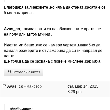
Благодаря за линковете ,но няма да станат ,касата е от
5 мм ламарина .
Avas_co
, такива панти са на обикновените врати ,не
на полу или автоматични .
Идеята ми беше ,ако се намери чертеж ,мащабно да
намаля размерите и от ламарина да си ги направя де
панти .
Ще трябва да се захвана с повече мислене ,как бяха .
Отговори с цитат
Avas_co
- майстор
съб мар 14, 2015
8:29 pm
shotik написа: